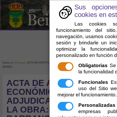
Sus opcione
cookies en est
Las cookies so
funcionamiento del sit
navegación, usamos cookie
sesión y brindarle un inic
optimizar la funcionali
personalizado en función d
Enlaces de interés
Ayuntamien
Estas en:
Principal
› ACTA DE APERTURA DE LAS PROPOSICIONES ECONÓMICAS Y PROP
Obligatorias
Se 
BEIRES
la funcionalidad de
ACTA DE APERTURA DE 
Funcionales
Est
uso del Sitio 
ECONÓMICAS Y PROPUES
mejorar el funcionamiento.
ADJUDICACIÓN PARA LA
Personalizadas
LA OBRA:EL ENCAUZAMI
empresas publ