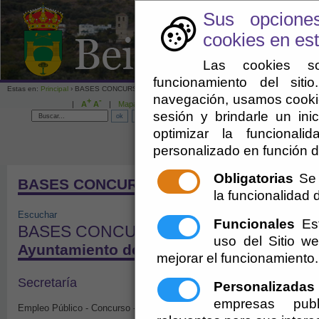
Sus opcione
cookies en est
Las cookies so
funcionamiento del sit
Estas en:
Principal
› BASES CONCURSO
navegación, usamos cookie
+
-
|
A
A
|
Mapa web
sesión y brindarle un inic
optimizar la funcionali
personalizado en función d
Enlaces de interés
Ayuntamien
Obligatorias
Se 
BASES CONCURSO
la funcionalidad de
Escuchar
Funcionales
Est
BASES CONCURSO
uso del Sitio 
Ayuntamiento de Beires
mejorar el funcionamiento.
Secretaría
Personalizadas
empresas publ
Empleo Público - Concurso - Bases Concurso