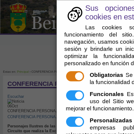
Sus opcione
cookies en est
Las cookies so
funcionamiento del sit
navegación, usamos cookie
sesión y brindarle un inic
optimizar la funcionali
personalizado en función d
Enlaces de interés
Ayuntamien
Estas en:
Principal
› CONFERENCIA PERSONAJES ILUSTRES
Obligatorias
Se 
la funcionalidad de
CONFERENCIA PERSONAJES ILUSTRES
Funcionales
Est
Escuchar
uso del Sitio 
06
Oct
mejorar el funcionamiento.
CONFERENCIA PERSONAJES ILUSTRES
CONFERENCIA PERSONAJES ILUSTRES DE NUESTRO PASADO M
Personalizadas
Personajes Ilustres de las Alpujarras.
empresas publ
Circuito que realiza la Excma. Diputación de Almería y el Instituto